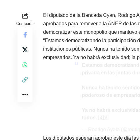
El diputado de la Bancada Cyan, Rodrigo Aya
aprobados para remover a la ANEP de las di
Compartir
democratizar este monopolio que mantuvo e
“Estamos democratizando la participación de
instituciones públicas. Nunca ha tenido sen
empresarios. Ya no habrá exclusividad; la pa
Estamos democratizando 
privada en las juntas dir
Nunca ha tenido sentido
poderoso de empresario
Ya no habrá exclusividad
todos. 🇸🇻
— Rodrigo Ayala (@rodri
Los diputados esperan aprobar este día las 