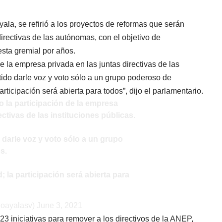
la, se refirió a los proyectos de reformas que serán
rectivas de las autónomas, con el objetivo de
sta gremial por años.
 la empresa privada en las juntas directivas de las
tido darle voz y voto sólo a un grupo poderoso de
rticipación será abierta para todos”, dijo el parlamentario.
la participación de la empresa
ectivas de las instituciones públicas.
 darle voz y voto sólo a un grupo
s.
; la participación será abierta para
goayalasv)
June 3, 2021
23 iniciativas para remover a los directivos de la ANEP,