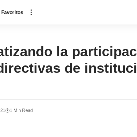
Favoritos
izando la participac
directivas de institu
021
1 Min Read