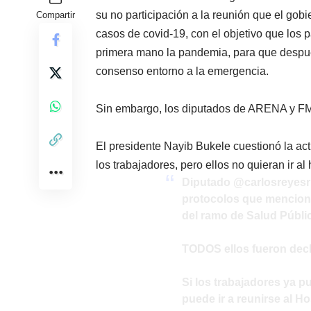
su no participación a la reunión que el gob
Compartir
casos de covid-19, con el objetivo que los 
primera mano la pandemia, para que despué
consenso entorno a la emergencia.
Sin embargo, los diputados de ARENA y FML
El presidente Nayib Bukele cuestionó la act
los trabajadores, pero ellos no quieran ir al 
Diputado @carlosreyesrr
protocolos que menciona
del ramo de Salud Públi
TODOS ellos fueron de
Si los trabajadores ya p
puede ir a reunirse al Ho