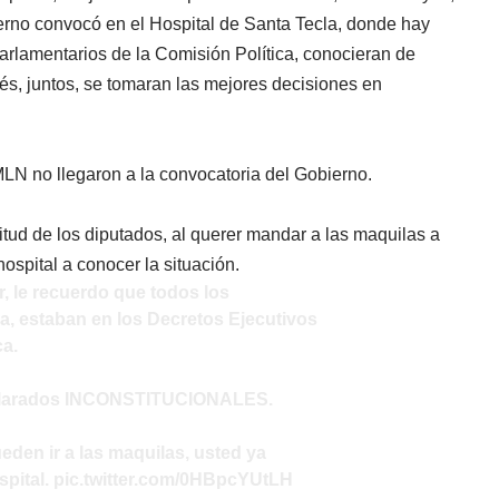
ierno convocó en el Hospital de Santa Tecla, donde hay
parlamentarios de la Comisión Política, conocieran de
s, juntos, se tomaran las mejores decisiones en
N no llegaron a la convocatoria del Gobierno.
itud de los diputados, al querer mandar a las maquilas a
hospital a conocer la situación.
, le recuerdo que todos los
, estaban en los Decretos Ejecutivos
ca.
clarados INCONSTITUCIONALES.
ueden ir a las maquilas, usted ya
spital.
pic.twitter.com/0HBpcYUtLH