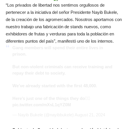
“Los privados de libertad nos sentimos orgullosos de
pertenecer a la iniciativa del señor Presidente Nayib Bukele,
de la creación de los agromercados. Nosotros aportamos con
nuestro trabajo una fabricación de stands nuevos, como
exhibidores de frutas y verduras para toda la población en
diferentes puntos del país”, manifestó uno de los internos.
Gang members will spend their entire lives in
prison.
But non-violent criminals can receive training and
repay their debt to society.
We’ve already started with the first 48,000.
Here’s just one of the things they do👇🏼
pic.twitter.com/mXsL1qYZ0M
— Nayib Bukele (@nayibbukele)
August 21, 2024