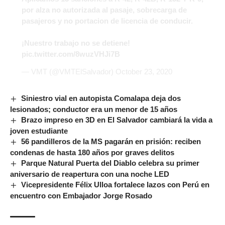
por alza no autorizada al pasaje, sobrecarga de
pasajeros y no portacion de licencia de conducir.
¡Nuestro trabajo no se detiene!
pic.twitter.com/8wuzVHJi7B
— VMT (@VMTElSalvador)
October 23, 2020
Siniestro vial en autopista Comalapa deja dos
lesionados; conductor era un menor de 15 años
Brazo impreso en 3D en El Salvador cambiará la vida a
joven estudiante
56 pandilleros de la MS pagarán en prisión: reciben
condenas de hasta 180 años por graves delitos
Parque Natural Puerta del Diablo celebra su primer
aniversario de reapertura con una noche LED
Vicepresidente Félix Ulloa fortalece lazos con Perú en
encuentro con Embajador Jorge Rosado