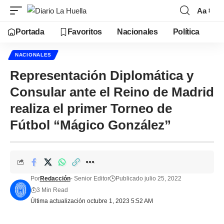
Aa
Portada
Favoritos
Nacionales
Política
NACIONALES
Representación Diplomática y
Consular ante el Reino de Madrid
realiza el primer Torneo de
Fútbol “Mágico González”
Por
Redacción
- Senior Editor
Publicado julio 25, 2022
3 Min Read
Última actualización octubre 1, 2023 5:52 AM