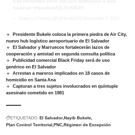
6 de noviembre cerró con cero homicidios a nivel
nacional.
https://t.co/QL27zNlE3Y
— Diario La Huella (@LaHuellaSV)
November 7, 2022
Presidente Bukele coloca la primera piedra de Air City,
nuevo hub logístico aeroportuario de El Salvador
El Salvador y Marruecos fortalecerán lazos de
cooperación y amistad en segunda consulta política
Publicidad comercial Black Friday será de uso
genérico en El Salvador
Arrestan a mareros implicados en 18 casos de
homicidio en Santa Ana
Capturan a tres sujetos involucrados en quíntuple
asesinato cometido en 1981
ETIQUETADO:
El Salvador
Nayib Bukele
Plan Control Territorial
PNC
Régimen de Excepción