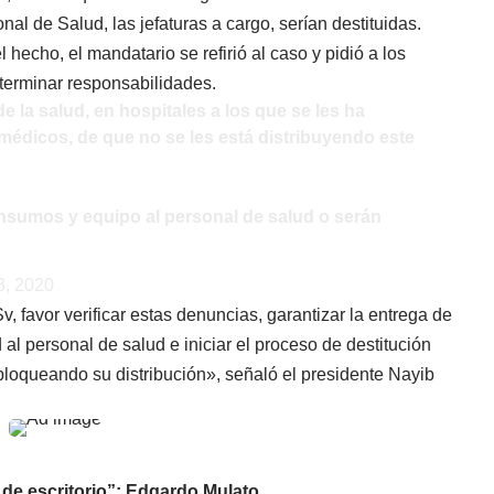
al de Salud, las jefaturas a cargo, serían destituidas.
hecho, el mandatario se refirió al caso y pidió a los
eterminar responsabilidades.
la salud, en hospitales a los que se les ha
édicos, de que no se les está distribuyendo este
nsumos y equipo al personal de salud o serán
3, 2020
Sv
, favor verificar estas denuncias, garantizar la entrega de
l personal de salud e iniciar el proceso de destitución
bloqueando su distribución», señaló el presidente Nayib
o de escritorio”: Edgardo Mulato