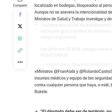
localizado en bodegas, bloqueados al person
Compartir
Aunque no se asevera la intencionalidad del 
Ministros de Salud y Trabajo investigar y d
Tenemos denuncias de trabajadores de 
estregado gran cantidad de insumos m
equipo al personal.
Las jefaturas DEBEN entregar estos i
DESTITUIDOS.
— Nayib Bukele (@nayibbukele)
April 2
«Ministros
@FranAlabi
y
@RolandoCastro
insumos médicos y equipo de bio seguridad a
contra cualquier persona que haya, o esté, 
Bukele.
“El diputado debe ser de territorio, n