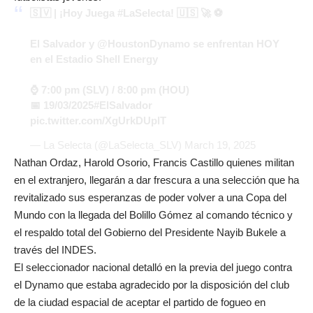
🇸🇻 | ¡Hoy Juega
#LaSelecta
! 🇺🇸 🚀 ⚽️
El Salvador y
@HoustonDynamo
se enfrentan HOY
en el Estadio Shell Energy
⌚️ 7:00 pm (SLV) / 8:00 pm (HOU)
📅 19/03/2025
#ElSalvador
pic.twitter.com/XgUrkDUplT
— La Selecta (@LaSelecta_SLV)
March 19, 2025
Nathan Ordaz, Harold Osorio, Francis Castillo quienes militan
en el extranjero, llegarán a dar frescura a una selección que ha
revitalizado sus esperanzas de poder volver a una Copa del
Mundo con la llegada del Bolillo Gómez al comando técnico y
el respaldo total del Gobierno del Presidente Nayib Bukele a
través del INDES.
El seleccionador nacional detalló en la previa del juego contra
el Dynamo que estaba agradecido por la disposición del club
de la ciudad espacial de aceptar el partido de fogueo en