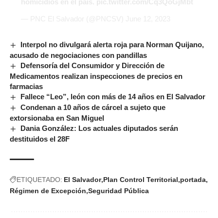
homicidios en el país.
pic.twitter.com/Cq3QoGjMbt
— PNC El Salvador (@PNCSV)
June 12, 2023
Interpol no divulgará alerta roja para Norman Quijano,
acusado de negociaciones con pandillas
Defensoría del Consumidor y Dirección de
Medicamentos realizan inspecciones de precios en
farmacias
Fallece “Leo”, león con más de 14 años en El Salvador
Condenan a 10 años de cárcel a sujeto que
extorsionaba en San Miguel
Dania González: Los actuales diputados serán
destituidos el 28F
ETIQUETADO:
El Salvador
Plan Control Territorial
portada
Régimen de Excepción
Seguridad Pública