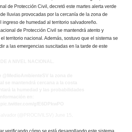
al de Protección Civil, decretó este martes alerta verde
a de lluvias provocadas por la cercanía de la zona de
l ingreso de humedad al territorio salvadoreño.
cional de Protección Civil se mantendrá atento y
 el territorio nacional. Además, sostuvo que el sistema se
dir a las emergencias suscitadas en la tarde de este
RDE A NIVEL NACIONAL.
de
@MedioAmbienteSV
la zona de
al se mantendrá cercana a la costa
tará la humedad y las probabilidades
 información en:
pic.twitter.com/gfE6DPkwPO
l Salvador (@PROCIVILSV)
June 15,
r verificando cómo se está desarrollando este sistema,