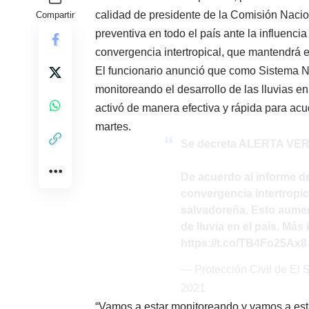
calidad de presidente de la Comisión Nacion
Compartir
preventiva en todo el país ante la influenci
convergencia intertropical, que mantendrá e
El funcionario anunció que como Sistema Na
monitoreando el desarrollo de las lluvias en
activó de manera efectiva y rápida para acu
martes.
Se decreta ALERTA VE
De acuerdo al informe 
convergencia intertropic
salvadoreña. Esto aumen
de lluvia en el país. Más
https://t.co/TB4Fo25Ax8
— Protección Civil de E
2021
“Vamos a estar monitoreando y vamos a esta