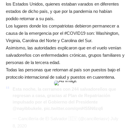
los Estados Unidos, quienes estaban varados en diferentes
estados de dicho país, y que por la pandemia no habían
podido retornar a su país.
Los lugares donde los compatriotas debieron permanecer a
causa de la emergencia por el #COVID19 son: Washington,
Virginia, Carolina del Norte y Carolina del Sur.
Asimismo, las autoridades explicaron que en el vuelo venían
salvadoreños con enfermedades crónicas, grupos familiares y
personas de la tercera edad.
Todas las personas que retornan al país son puestos bajo el
protocolo internacional de salud y puestos en cuarentena.
Esta noche, la cerramos con 244 salvadoreños que
regresan a casa, gracias al Plan de Repatriación
impulsado por el Gobierno del Presidente
@nayibbukele
.
pic.twitter.com/qmHS5N6zq6
— Cancillería de El Salvador 🇸🇻 (@cancilleriasv)
July
8, 2020