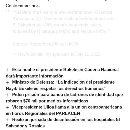
Centroamericana.
“Stealing the limelight are destinations in Central
America in Q1. The most resilient destinations are
El Salvador at +28% on pre-pandemic levels,
followed by Nicaragua (+8%) and Mexico (-8%).”
Source:
https://t.co/70ykz3kkCM
— Nayib Bukele (@nayibbukele)
July 11, 2022
Esta noche el presidente Bukele en Cadena Nacional
dará importante información
Ministro de Defensa: “La indicación del presidente
Nayib Bukele es respetar los derechos humanos”
Piden prisión para banda de ladrones de identidad que
robaron $70 mil por medios informáticos
Vicepresidente Ulloa llama a la unión centroamericana
en Foros Regionales del PARLACEN
Realizan jornada de desinfección en los hospitales El
Salvador y Rosales