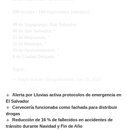
295 locales / 134 importados (varados)
49 de Soyapango, San Salvador
48 de San Salvador, “
21 de Mejicanos, “
11 de Ilopango, “
10 de Ayutuxtepeque, “
9 de Ciudad Delgado, “
Sigue..
— Nayib Bukele (@nayibbukele)
July 25, 2020
Alerta por Lluvias activa protocolos de emergencia en
El Salvador
Cervecería funcionaba como fachada para distribuir
drogas
Reducción de 16 % de fallecidos en accidentes de
tránsito durante Navidad y Fin de Año