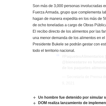
Son más de 3,000 personas involucradas en 
Fuerza Armada, grupo que complementa labo
hagan de manera expedita en los más de 50
de ocho toneladas a cargo de Obras Públic
El recibo directo de los alimentos por las f
una menor demanda de los alimentos en el 
Presidente Bukele se podrán gestar con est
todo el territorio nacional.
#PaquetesAlimentarios
|
@bienestarsv
es fundame
de los paquetes aliment
— Secretaría de Prensa 
9, 2021
Un hombre fue detenido por simular 
DOM realiza lanzamiento de implemen