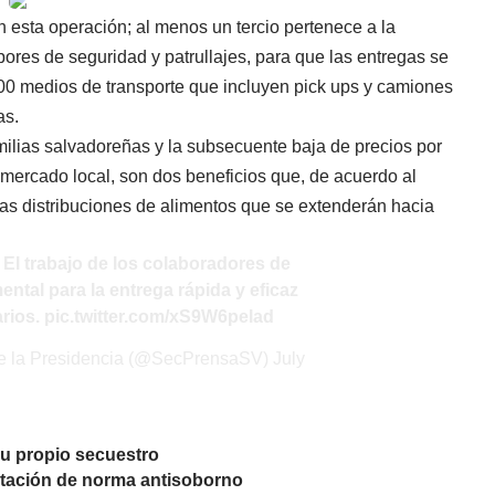
esta operación; al menos un tercio pertenece a la
res de seguridad y patrullajes, para que las entregas se
0 medios de transporte que incluyen pick ups y camiones
as.
amilias salvadoreñas y la subsecuente baja de precios por
mercado local, son dos beneficios que, de acuerdo al
as distribuciones de alimentos que se extenderán hacia
 El trabajo de los colaboradores de
ntal para la entrega rápida y eficaz
arios.
pic.twitter.com/xS9W6pelad
de la Presidencia (@SecPrensaSV)
July
su propio secuestro
tación de norma antisoborno