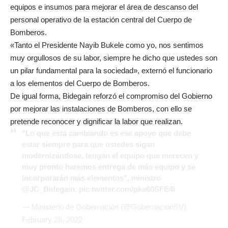
equipos e insumos para mejorar el área de descanso del
personal operativo de la estación central del Cuerpo de
Bomberos.
«Tanto el Presidente Nayib Bukele como yo, nos sentimos
muy orgullosos de su labor, siempre he dicho que ustedes son
un pilar fundamental para la sociedad», externó el funcionario
a los elementos del Cuerpo de Bomberos.
De igual forma, Bidegain reforzó el compromiso del Gobierno
por mejorar las instalaciones de Bomberos, con ello se
pretende reconocer y dignificar la labor que realizan.
"Lo que está cambiando es ese apoyo que debe
estar siempre para que ustedes sigan
modernizándose, tengan el equipo que merecen y
muy pronto haremos entrega de más equipo y se
incorporarán más elementos", ministro
@JC_Bidegain
.
pic.twitter.com/pka60SFE4i
— Ministerio de Gobernación (@GobernacionSV)
February 28, 2022