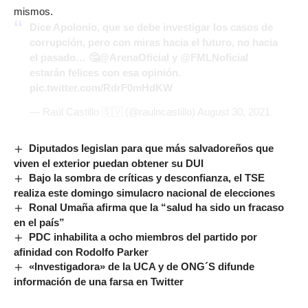
mismos.
Dice Apolonio, que se debe investigar los casos de
corrupción, pero con miras hacia el futuro, no hacia
el pasado… 🤔
@ArenaOficial
y
@FMLNoficial
estarán felices con esa opinión.
pic.twitter.com/RdrF0mHdKW
— Raúl Castillo 🇸🇻 (@raulncastillo)
August 30, 2021
Diputados legislan para que más salvadoreños que
viven el exterior puedan obtener su DUI
Bajo la sombra de críticas y desconfianza, el TSE
realiza este domingo simulacro nacional de elecciones
Ronal Umaña afirma que la “salud ha sido un fracaso
en el país”
PDC inhabilita a ocho miembros del partido por
afinidad con Rodolfo Parker
«Investigadora» de la UCA y de ONG´S difunde
información de una farsa en Twitter