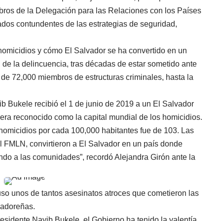
ros de la Delegación para las Relaciones con los Países
dos contundentes de las estrategias de seguridad,
 homicidios y cómo El Salvador se ha convertido en un
l de la delincuencia, tras décadas de estar sometido ante
 de 72,000 miembros de estructuras criminales, hasta la
b Bukele recibió el 1 de junio de 2019 a un El Salvador
era reconocido como la capital mundial de los homicidios.
e homicidios por cada 100,000 habitantes fue de 103. Las
l FMLN, convirtieron a El Salvador en un país donde
zando a las comunidades”, recordó Alejandra Girón ante la
uso unos de tantos asesinatos atroces que cometieron las
lvadoreñas.
residente Nayib Bukele, el Gobierno ha tenido la valentía