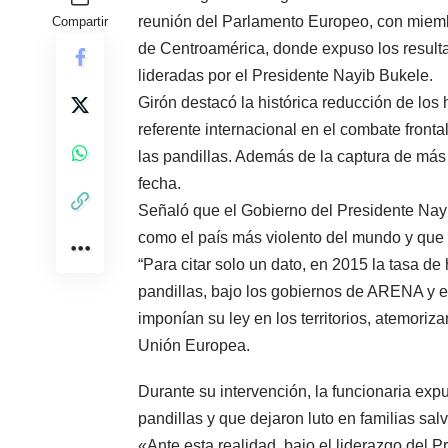
reunión del Parlamento Europeo, con miemb
Compartir
de Centroamérica, donde expuso los resulta
lideradas por el Presidente Nayib Bukele.
Girón destacó la histórica reducción de los
referente internacional en el combate fronta
las pandillas. Además de la captura de más
fecha.
Señaló que el Gobierno del Presidente Nayi
como el país más violento del mundo y que 
“Para citar solo un dato, en 2015 la tasa d
pandillas, bajo los gobiernos de ARENA y e
imponían su ley en los territorios, atemori
Unión Europea.
Durante su intervención, la funcionaria exp
pandillas y que dejaron luto en familias sa
«Ante esta realidad, bajo el liderazgo del P