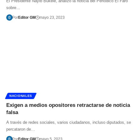
El Presidente Nayib Bukele, analizó la noticia del Periódico El Faro
sobre…
Por
Editor GM
mayo 23, 2023
NACIONALES
Exigen a medios opositores retractarse de noticia
falsa
A través de redes sociales, varios ciudadanos, incluso diputados, se
percataron de…
Por
Editor GM
mayo 5, 2023