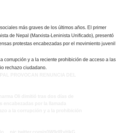
y sociales más graves de los últimos años. El primer
ista de Nepal (Marxista-Leninista Unificado), presentó
tensas protestas encabezadas por el movimiento juvenil
a corrupción y a la reciente prohibición de acceso a las
io rechazo ciudadano.
EPAL PROVOCAN RENUNCIA DEL
harma Oli dimitió tras dos días de
s encabezadas por la llamada
zo a la corrupción y a la prohibición
ado…
pic.twitter.com/q0W9dRyHkG