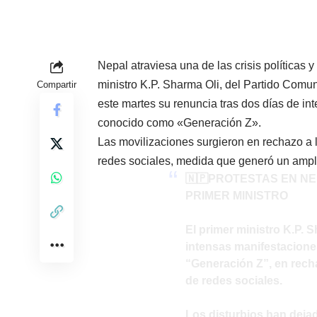
Nepal atraviesa una de las crisis políticas 
ministro K.P. Sharma Oli, del Partido Comun
Compartir
este martes su renuncia tras dos días de in
conocido como «Generación Z».
Las movilizaciones surgieron en rechazo a l
redes sociales, medida que generó un ampl
🇳🇵PROTESTAS EN N
PRIMER MINISTRO
El primer ministro K.P. S
intensas manifestacione
“Generación Z”, en recha
de redes sociales.
Los disturbios han dej