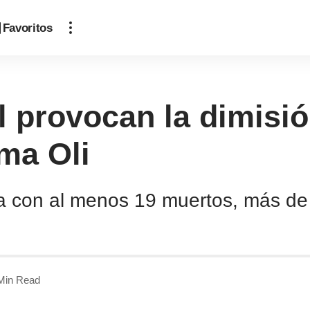
Favoritos
l provocan la dimisió
ma Oli
cia con al menos 19 muertos, más d
Min Read