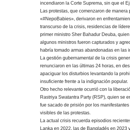
incendiaron la Corte Suprema, sin que el Ejé
Las protestas, que comenzaron de manera p
«#NepoBabies», derivaron en enfrentamientos 
transcurso de la crisis, residencias de líde
primer ministro Sher Bahadur Deuba, quien
algunos ministros fueron capturados y agre
habría tomado armas abandonadas en las i
La gestión gubernamental de la crisis generó
renunciaron en las últimas 24 horas, en des
apaciguar los disturbios levantando la prohi
insuficiente frente a la indignación popular.
Otro hecho relevante ocurrió con la liberaci
Rastriya Swatantra Party (RSP), quien se e
fue sacado de prisión por los manifestante
visibles de las protestas.
La actual crisis recuerda episodios recient
Lanka en 2022, las de Bangladés en 2023 y l