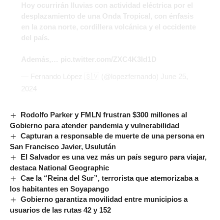
Hoy ocurrirán lluvias con actividad eléctrica por el
desplazamiento de una Onda Tropical, con énfasis
en la zona norte, cordillera volcánica y el occidente
del país.
Además,…
pic.twitter.com/ZXC4K3Id1D
— Fernando López 🇸🇻 (@lopezfernando)
June 25,
2024
Rodolfo Parker y FMLN frustran $300 millones al
Gobierno para atender pandemia y vulnerabilidad
Capturan a responsable de muerte de una persona en
San Francisco Javier, Usulután
El Salvador es una vez más un país seguro para viajar,
destaca National Geographic
Cae la “Reina del Sur”, terrorista que atemorizaba a
los habitantes en Soyapango
Gobierno garantiza movilidad entre municipios a
usuarios de las rutas 42 y 152