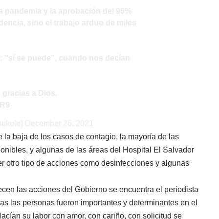
la pandemia y la aprobación del 96%
dencia, sino el trabajo arduo de miles
o: “sí se puede”, cuando nos decían
 gracias a Dios.
SR9
bukele)
December 26, 2021
 la baja de los casos de contagio, la mayoría de las
ibles, y algunas de las áreas del Hospital El Salvador
r otro tipo de acciones como desinfecciones y algunas
cen las acciones del Gobierno se encuentra el periodista
das las personas fueron importantes y determinantes en el
ían su labor con amor, con cariño, con solicitud se