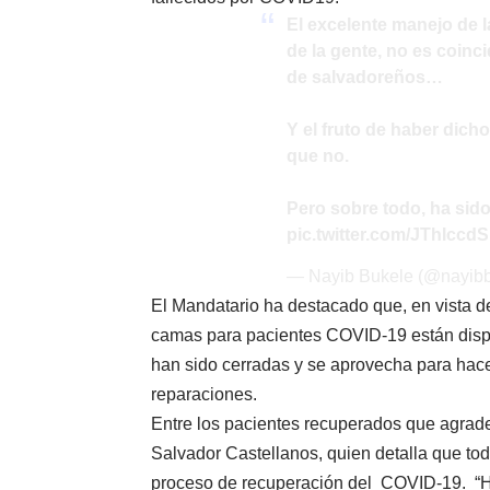
El excelente manejo de 
de la gente, no es coinci
de salvadoreños…
Y el fruto de haber dich
que no.
Pero sobre todo, ha sido
pic.twitter.com/JThIccd
— Nayib Bukele (@nayib
El Mandatario ha destacado que, en vista de
camas para pacientes COVID-19 están dispon
han sido cerradas y se aprovecha para hace
reparaciones.
Entre los pacientes recuperados que agrade
Salvador Castellanos, quien detalla que to
proceso de recuperación del COVID-19. “Hac