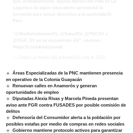
que, probablemente, alguna fábrica del Plan de La
Laguna o de algún laboratorio aprovechó la
tormenta para lanzar desechos a la quebrada El
Piro.
"
@MedioAmbienteSV
,
@SaludSV
,
@PNCSV
y
@FGR_SV
ya se encuentran ahí", sostuvo.
https://t.co/nKaa1uuwak
— Diario La Huella (@LaHuellaSV)
July 4, 2022
Áreas Especializadas de la PNC mantienen presencia
en operativo de la Colonia Guayacán
Renuevan calles en Anamorós y generan
oportunidades de empleo
Diputadas Alexia Rivas y Marcela Pineda presentan
aviso ante FGR contra FUSADES por posible comisión de
delitos
Defensoría del Consumidor alerta a la población por
posibles estafas por medio de compras en redes sociales
Gobierno mantiene protocolo activos para garantizar