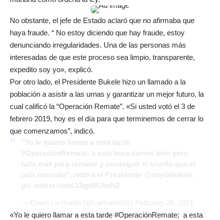
No obstante, el jefe de Estado aclaró que no afirmaba que
haya fraude. “ No estoy diciendo que hay fraude, estoy
denunciando irregularidades. Una de las personas más
interesadas de que este proceso sea limpio, transparente,
expedito soy yo», explicó.
Por otro lado, el Presidente Bukele hizo un llamado a la
población a asistir a las urnas y garantizar un mejor futuro, la
cual calificó la “Operación Remate”. «Si usted votó el 3 de
febrero 2019, hoy es el día para que terminemos de cerrar lo
que comenzamos”, indicó.
"Yo le quiero llamar a esta tarde
#OperaciónRemate
; a esta hora vamos bien pero
falta más para rematar y conseguir el triunfo que el
país necesita", reitera el Presidente
@nayibbukele
.
pic.twitter.com/JJqpWUksN2
— Diario La Huella (@LaHuellaSV)
February 28, 2021
«Yo le quiero llamar a esta tarde #OperaciónRemate; a esta