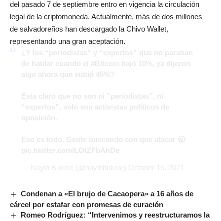
del pasado 7 de septiembre entro en vigencia la circulación
legal de la criptomoneda. Actualmente, más de dos millones
de salvadoreños han descargado la Chivo Wallet,
representando una gran aceptación.
¿Y los “periodistas” y “expertos” que no paraban
de hablar cuando el
#Bitcoin
bajó 10%, ya dijeron
algo ahora que subió 45%?
Esta claro que no son ni “periodistas”, ni
“expertos”, solo son activistas políticos de
oposición.
Eso es todo. Gente buscando con que atacar 🥱
pic.twitter.com/LOtZFbAhDe
— Nayib Bukele (@nayibbukele)
October 15, 2021
Condenan a «El brujo de Cacaopera» a 16 años de
cárcel por estafar con promesas de curación
Romeo Rodríguez: “Intervenimos y reestructuramos la