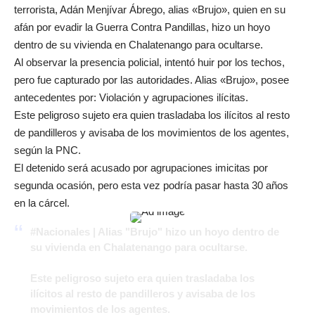
terrorista, Adán Menjívar Ábrego, alias «Brujo», quien en su
afán por evadir la Guerra Contra Pandillas, hizo un hoyo
dentro de su vivienda en Chalatenango para ocultarse.
Al observar la presencia policial, intentó huir por los techos,
pero fue capturado por las autoridades. Alias «Brujo», posee
antecedentes por: Violación y agrupaciones ilícitas.
Este peligroso sujeto era quien trasladaba los ilícitos al resto
de pandilleros y avisaba de los movimientos de los agentes,
según la PNC.
El detenido será acusado por agrupaciones imicitas por
segunda ocasión, pero esta vez podría pasar hasta 30 años
en la cárcel.
#Nacionales
| Alias "Brujo" hizo un hoyo dentro de
su vivienda en Chalatenango para ocultarse.
Este peligroso sujeto era quien trasladaba los
ilícitos al resto de pandilleros y avisaba de los
movimientos de los agentes.