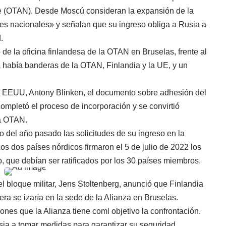
rte (OTAN). Desde Moscú consideran la expansión de la
es nacionales» y señalan que su ingreso obliga a Rusia a
.
de la oficina finlandesa de la OTAN en Bruselas, frente al
 había banderas de la OTAN, Finlandia y la UE, y un
de EEUU, Antony Blinken, el documento sobre adhesión del
completó el proceso de incorporación y se convirtió
a OTAN.
 del año pasado las solicitudes de su ingreso en la
s dos países nórdicos firmaron el 5 de julio de 2022 los
o, que debían ser ratificados por los 30 países miembros.
del bloque militar, Jens Stoltenberg, anunció que Finlandia
era se izaría en la sede de la Alianza en Bruselas.
es que la Alianza tiene coml objetivo la confrontación.
sia a tomar medidas para garantizar su seguridad,