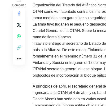
Organización del Tratado del Atlántico No
Compartir
OTAN como «un atentado contra los interes
tomar medidas para garantizar su seguridad
La firma tuvo lugar en el pequeño despacho 
Cuartel General de la OTAN. Sobre la mesa
ramo de flores blancas.
Haavisto entregó al secretario de Estado 
país a la Alianza. De este modo, Finlandia 
formalmente en el miembro número 31 de l
Finlandia y Suecia entregaron el 18 de mayo
OTANal secretario general de ese bloque. Lo
protocolos de incorporación al bloque bélic
A principios de abril, el secretario general 
ingresaria a la OTAN el 4 de abril y su band
Desde Moscú han señalado en varias ocasion
La expansión del bloque militar obliga a Ru