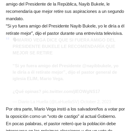
amigo del Presidente de la República, Nayib Bukele, le
recomendaría que mejor retire sus aspiraciones a un segundo
mandato.
“Si yo fuera amigo del Presidente Nayib Bukele, yo le diría a él
retírate mejor”, dijo el pastor durante una entrevista televisiva.
🗣️MARIO VEGA DICE QUE SI FUERA AMIGO DEL
PRESIDENTE BUKELE LE RECOMENDARÍA QUE
MEJOR SE RETIRE
“Si yo fuera amigo del Presidente
@nayibbukele
, yo
le diría a él retírate mejor”, dijo el pastor general de
iglesia ELIM, Mario Vega.
¿Qué opinas?
pic.twitter.com/jIEOWgNS17
— Diario La Huella (@LaHuellaSV)
October 2, 2023
Por otra parte, Mario Vega instó a los salvadoreños a votar por
la oposición como un “voto de castigo” al actual Gobierno.
En pocas palabras, el pastor reiteró que la población debe
interesarse en las próximas elecciones y dar un voto de