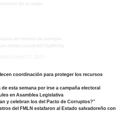
erechos de la mujer
eados del mismo de siempre.
pic.twitter.com/hd57OqMbNq
stroES)
April 27, 2021
alecen coordinación para proteger los recursos
 de esta semana por irse a campaña electoral
ules en Asamblea Legislativa
an y celebran los del Pacto de Corruptos?”
tros del FMLN estafaron al Estado salvadoreño con