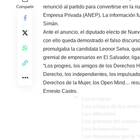
renunció al partido para convertirse en la n
Compartir
Empresa Privada (ANEP). La información fue
Simán.
Ante el anuncio, el diputado electo de Nuev
con ello queda demostrado el falso discur
promulgaba la candidata Leonor Selva, quie
gremial de empresarios en El Salvador, lig
“Los progres, los amigos de los Derechos Hu
Derecho, los independientes, los impulsados
Derechos de la Mujer, los Open Mind… resu
Ernesto Castro.
Los progres
Los amigos de los der
Los diferentes
Los gritones del estado
Los independientes
Los impulsados por la "s