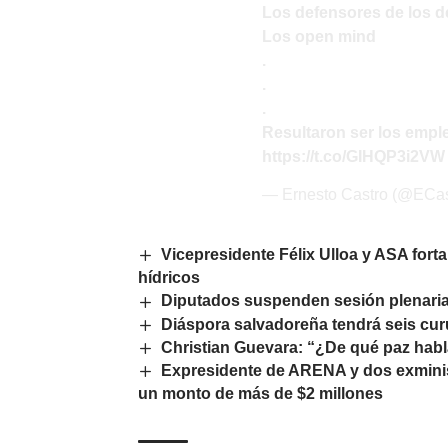
Los defensores de los d
Los open mind
.
.
.
Resultaron ser los empl
https://t.co/GIHQP3i2VW
— Ernesto Castro (@ECa
Vicepresidente Félix Ulloa y ASA fort
hídricos
Diputados suspenden sesión plenaria
Diáspora salvadoreña tendrá seis cur
Christian Guevara: “¿De qué paz habl
Expresidente de ARENA y dos exminis
un monto de más de $2 millones