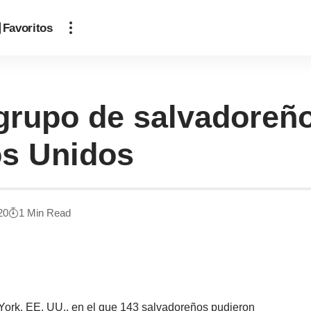
Favoritos
o grupo de salvadoreñ
os Unidos
20
1 Min Read
York, EE. UU., en el que 143 salvadoreños pudieron