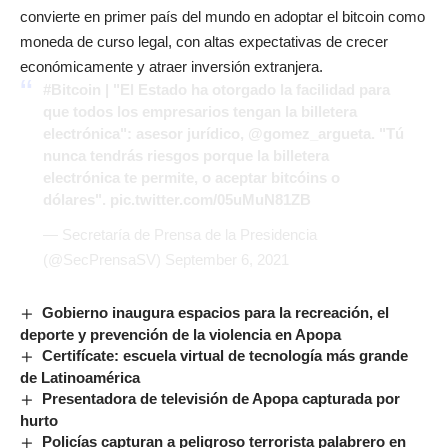
convierte en primer país del mundo en adoptar el bitcoin como
moneda de curso legal, con altas expectativas de crecer
económicamente y atraer inversión extranjera.
#Bitcoin
| "El Estado ha otorgado la facilidad para
que todos los empresarios tengan la billetera
electrónica": asesor jurídico,
@gomez_argueta
. "Tú
nunca tendrás riesgos porque la billetera
electrónica te permite, o aceptar bitcóins o
dólares".
pic.twitter.com/05uMuN81ZB
— Secretaría de Prensa de la Presidencia
(@SecPrensaSV)
September 6, 2021
Gobierno inaugura espacios para la recreación, el
deporte y prevención de la violencia en Apopa
Certifícate: escuela virtual de tecnología más grande
de Latinoamérica
Presentadora de televisión de Apopa capturada por
hurto
Policías capturan a peligroso terrorista palabrero en