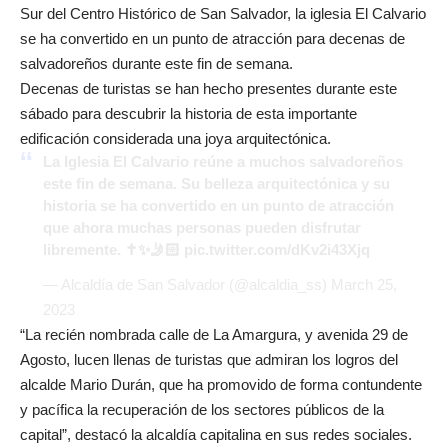
Sur del Centro Histórico de San Salvador, la iglesia El Calvario
se ha convertido en un punto de atracción para decenas de
salvadoreños durante este fin de semana.
Decenas de turistas se han hecho presentes durante este
sábado para descubrir la historia de esta importante
edificación considerada una joya arquitectónica.
La Iglesia El Calvario reúne a muchos salvadoreños
este fin de semana. Su belleza arquitectónica y su
historia se ha convertido en un punto de atracción
que ahora muchas personas pueden disfrutar
libremente. ✝️✨🤳🏻
pic.twitter.com/dKv2i43Xjq
— Alcaldía de San Salvador (@alcaldia_ss)
March 25,
2023
“La recién nombrada calle de La Amargura, y avenida 29 de
Agosto, lucen llenas de turistas que admiran los logros del
alcalde Mario Durán, que ha promovido de forma contundente
y pacífica la recuperación de los sectores públicos de la
capital”, destacó la alcaldía capitalina en sus redes sociales.