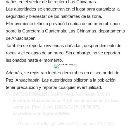
daños en el sector de la frontera Las Chinamas.
Las autoridades se encuentran en el lugar para garantizar la
seguridad y bienestar de los habitantes de la zona.
El movimiento telúrico provocó la caída de un muro ubicado
sobre la Carretera a Guatemala, Las Chinamas, departamento
de Ahuachapán.
También se reportan viviendas dañadas, desprendimiento de
rocas y el colapso de un muro. Sin embargo, no se reportan
lesionados hasta el momento.
Además, se registran fuertes derrumbes en el sector del río
Paz, Ahuachapán. Las autoridades pidieron a la población
tener precaución y reportar cualquier eventualidad.
DATOS FINALES: Sismo Mag. Revisada: 3.9, en
territorio Guatemalteco. A 6.0 km al noroeste de San
Lorenzo. Prof. 2 km. [2023-01-15, 18:56:07].
pic.twitter.com/zgAmXlSWer
— Diario La Huella (@LaHuellaSV)
January 16, 2023