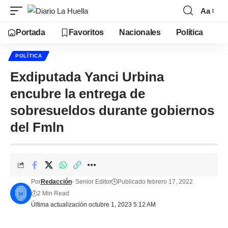
Aa
Portada
Favoritos
Nacionales
Política
POLÍTICA
Exdiputada Yanci Urbina
encubre la entrega de
sobresueldos durante gobiernos
del Fmln
Por
Redacción
- Senior Editor
Publicado febrero 17, 2022
2 Min Read
Última actualización octubre 1, 2023 5:12 AM