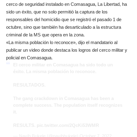
cerco de seguridad instalado en Comasagua, La Libertad, ha
sido un éxito, que no solo permitió la captura de los
responsables del homicidio que se registró el pasado 1 de
octubre, sino que también ha desarticulado a la estructura
criminal de la MS que opera en la zona.
«La misma población lo reconoce», dijo el mandatario al
publicar un video donde destaca los logros del cerco militar y
policial en Comasagua.
El cerco militar en Comasagua ha sido todo un
éxito. La misma población lo reconoce.
RESULTADOS.
The gang crackdown in Comasagua has been a
complete success. The population itself recognizes
it.
RESULTS.
pic.twitter.com/2QcKi53WMR
— Nayib Bukele (@nayibbukele)
October 7, 2022