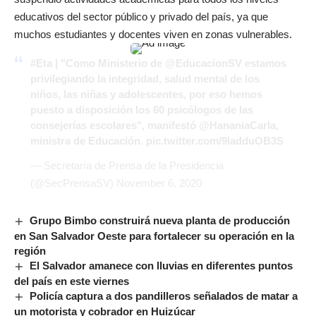
educativos del sector público y privado del país, ya que
muchos estudiantes y docentes viven en zonas vulnerables.
#Eta
| "Como Ministerio de
@EducacionSV
estamos
privilegiando la integridad, salud mental de los
niños, las niñas y adolescentes, por eso hemos
puesto a disposición los 60 psicólogos de las
consejerías escolares", manifestó
@HananiaCarla
,
ministra de Educación.
pic.twitter.com/9ladduOB3S
— Secretaría de Prensa de la Presidencia
(@SecPrensaSV)
November 6, 2020
Grupo Bimbo construirá nueva planta de producción
en San Salvador Oeste para fortalecer su operación en la
región
El Salvador amanece con lluvias en diferentes puntos
del país en este viernes
Policía captura a dos pandilleros señalados de matar a
un motorista y cobrador en Huizúcar