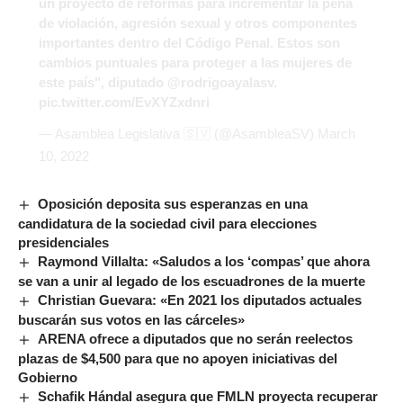
un proyecto de reformas para incrementar la pena
de violación, agresión sexual y otros componentes
importantes dentro del Código Penal. Estos son
cambios puntuales para proteger a las mujeres de
este país", diputado
@rodrigoayalasv
.
pic.twitter.com/EvXYZxdnri
— Asamblea Legislativa 🇸🇻 (@AsambleaSV)
March
10, 2022
Oposición deposita sus esperanzas en una
candidatura de la sociedad civil para elecciones
presidenciales
Raymond Villalta: «Saludos a los ‘compas’ que ahora
se van a unir al legado de los escuadrones de la muerte
Christian Guevara: «En 2021 los diputados actuales
buscarán sus votos en las cárceles»
ARENA ofrece a diputados que no serán reelectos
plazas de $4,500 para que no apoyen iniciativas del
Gobierno
Schafik Hándal asegura que FMLN proyecta recuperar