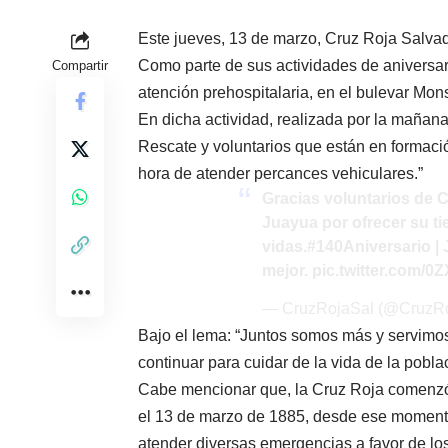
Este jueves, 13 de marzo, Cruz Roja Salvad
Como parte de sus actividades de aniversari
Compartir
atención prehospitalaria, en el bulevar Mons
En dicha actividad, realizada por la mañana
Rescate y voluntarios que están en formaci
hora de atender percances vehiculares.”
Gracias voluntarios de 
Juayua por ofrecer su ti
vidas.
#140Aniversario
| 
mejor.
pic.twitter.com/0
— CruzRojaSal (@CruzR
Bajo el lema: “Juntos somos más y servimos
continuar para cuidar de la vida de la pobl
Cabe mencionar que, la Cruz Roja comenzó a
el 13 de marzo de 1885, desde ese momento
atender diversas emergencias a favor de lo