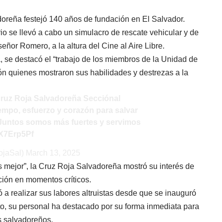
oreña festejó 140 años de fundación en El Salvador.
o se llevó a cabo un simulacro de rescate vehicular y de
eñor Romero, a la altura del Cine al Aire Libre.
, se destacó el “trabajo de los miembros de la Unidad de
ón quienes mostraron sus habilidades y destrezas a la
Cruz Roja Salvadoreña Secciónal
empo, esfuerzo y corazón para salvar
Juntos somos más fuertes y servimos
ZX7Erp5Pf
ojaSal)
March 13, 2025
 mejor”, la Cruz Roja Salvadoreña mostró su interés de
ación en momentos críticos.
 realizar sus labores altruistas desde que se inauguró
, su personal ha destacado por su forma inmediata para
s salvadoreños.