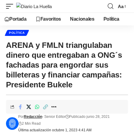
Aa
Portada
Favoritos
Nacionales
Política
POLÍTICA
ARENA y FMLN triangulaban
dinero que entregaban a ONG´s
fachadas para engordar sus
billeteras y financiar campañas:
Presidente Bukele
Por
Redacción
- Senior Editor
Publicado junio 28, 2021
2 Min Read
Última actualización octubre 1, 2023 4:41 AM