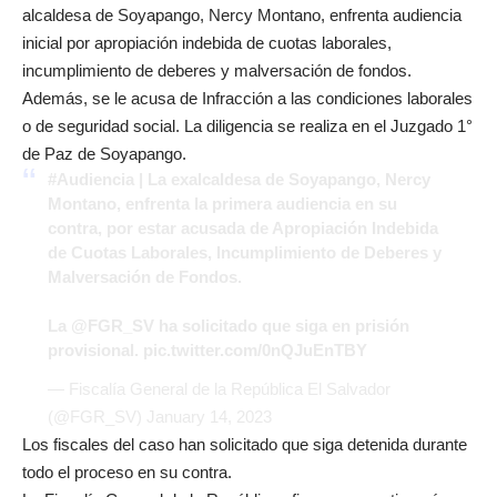
alcaldesa de Soyapango, Nercy Montano, enfrenta audiencia
inicial por apropiación indebida de cuotas laborales,
incumplimiento de deberes y malversación de fondos.
Además, se le acusa de Infracción a las condiciones laborales
o de seguridad social. La diligencia se realiza en el Juzgado 1°
de Paz de Soyapango.
#Audiencia
| La exalcaldesa de Soyapango, Nercy
Montano, enfrenta la primera audiencia en su
contra, por estar acusada de Apropiación Indebida
de Cuotas Laborales, Incumplimiento de Deberes y
Malversación de Fondos.
La
@FGR_SV
ha solicitado que siga en prisión
provisional.
pic.twitter.com/0nQJuEnTBY
— Fiscalía General de la República El Salvador
(@FGR_SV)
January 14, 2023
Los fiscales del caso han solicitado que siga detenida durante
todo el proceso en su contra.